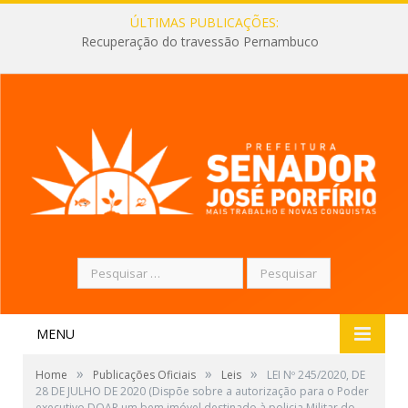
ÚLTIMAS PUBLICAÇÕES:
Recuperação do travessão Pernambuco
Pesquisar
por:
MENU
»
»
»
Home
Publicações Oficiais
Leis
LEI Nº 245/2020, DE
28 DE JULHO DE 2020 (Dispõe sobre a autorização para o Poder
executivo DOAR um bem imóvel destinado à policia Militar do