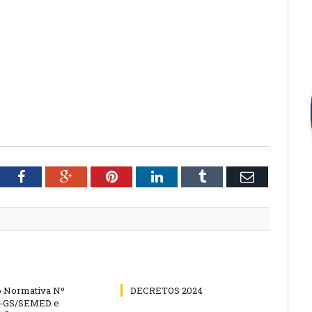
tter
Facebook
Google+
Pinterest
LinkedIn
Tumblr
Email
o Normativa Nº
DECRETOS 2024
4-GS/SEMED e