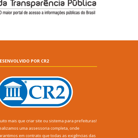
ESENVOLVIDO POR CR2
uito mais que
criar site
ou
sistema para prefeituras
!
ealizamos uma
assessoria
completa, onde
arantimos em contrato que todas as exigências das