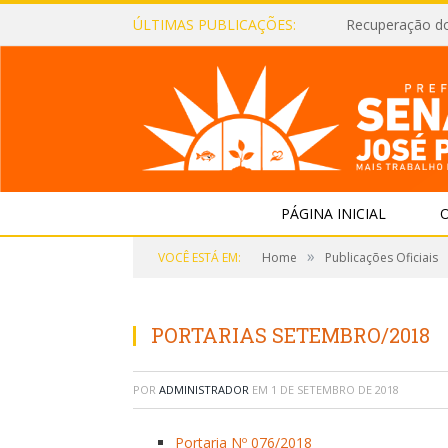
ÚLTIMAS PUBLICAÇÕES:
Recuperação d
PÁGINA INICIAL
O
»
VOCÊ ESTÁ EM:
Home
Publicações Oficiais
PORTARIAS SETEMBRO/2018
POR
ADMINISTRADOR
EM
1 DE SETEMBRO DE 2018
Portaria Nº 076/2018