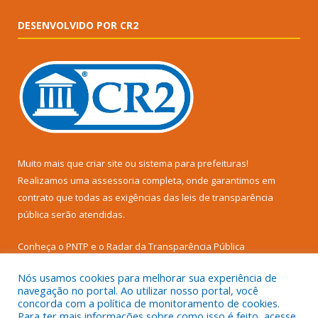
DESENVOLVIDO POR CR2
Muito mais que
criar site
ou
sistema para prefeituras
!
Realizamos uma
assessoria
completa, onde garantimos em
contrato que todas as exigências das
leis de transparência
pública
serão atendidas.
Conheça o
PNTP
e o
Radar da Transparência Pública
Nós usamos cookies para melhorar sua experiência de
navegação no portal. Ao utilizar nosso portal, você
concorda com a política de monitoramento de cookies.
Para ter mais informações sobre como isso é feito, acesse