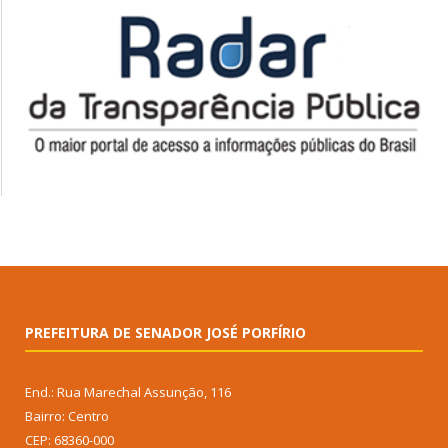
PREFEITURA DE SENADOR JOSÉ PORFÍRIO
End.: Rua Marechal Assunção, 116
Bairro: Centro
CEP: 68360-000