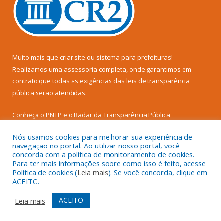
Muito mais que
criar site
ou
sistema para prefeituras
!
Realizamos uma
assessoria
completa, onde garantimos em
contrato que todas as exigências das
leis de transparência
pública
serão atendidas.
Conheça o
PNTP
e o
Radar da Transparência Pública
Nós usamos cookies para melhorar sua experiência de
navegação no portal. Ao utilizar nosso portal, você
concorda com a política de monitoramento de cookies.
Para ter mais informações sobre como isso é feito, acesse
Todos os direitos reservados a Prefeitura Municipal de Senador
Política de cookies (
Leia mais
). Se você concorda, clique em
José Porfírio.
ACEITO.
Mapa do Site
Acessar Área Administrativa
ACEITO
Leia mais
Acessar Webmail