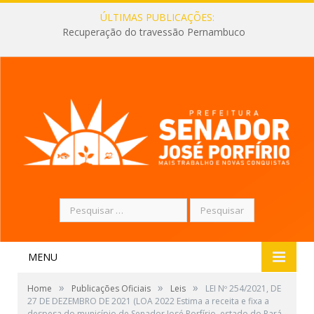
ÚLTIMAS PUBLICAÇÕES:
Recuperação do travessão Pernambuco
Pesquisar
por:
MENU
»
»
»
Home
Publicações Oficiais
Leis
LEI Nº 254/2021, DE
27 DE DEZEMBRO DE 2021 (LOA 2022 Estima a receita e fixa a
despesa do município de Senador José Porfírio, estado do Pará,