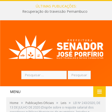
ÚLTIMAS PUBLICAÇÕES:
Recuperação do travessão Pernambuco
Pesquisar
por:
MENU
»
»
»
Home
Publicações Oficiais
Leis
LEI Nº 243/2020, DE
13 DE JULHO DE 2020 (Dispõe sobre o reajuste salarial dos
servidores públicos Municipais do magistério, lotados n