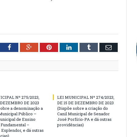
tter
Facebook
Google+
Pinterest
LinkedIn
Tumblr
Email
ICIPAL Nº 275/2023,
LEI MUNICIPAL Nº 274/2023,
E DEZEMBRO DE 2023
DE 15 DE DEZEMBRO DE 2023
sobre a denominação a
(Dispõe sobre a criação do
Municipal Público –
Canil Municipal de Senador
unicipal de Ensino
José Porfírio-PA e dá outras
 e Fundamental –
providências)
. Esplendor, e dá outras
cias)