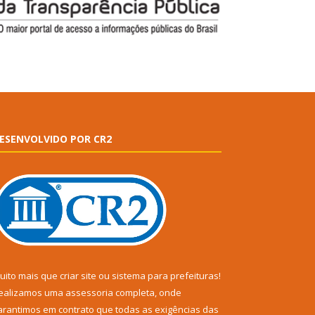
ESENVOLVIDO POR CR2
uito mais que
criar site
ou
sistema para prefeituras
!
ealizamos uma
assessoria
completa, onde
arantimos em contrato que todas as exigências das