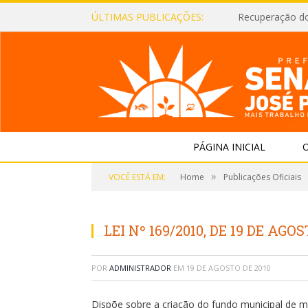
ÚLTIMAS PUBLICAÇÕES:
Recuperação d
PÁGINA INICIAL
O
»
VOCÊ ESTÁ EM:
Home
Publicações Oficiais
LEI Nº 169/2010, DE 19 DE AGOS
POR
ADMINISTRADOR
EM
19 DE AGOSTO DE 2010
Dispõe sobre a criação do fundo municipal de m