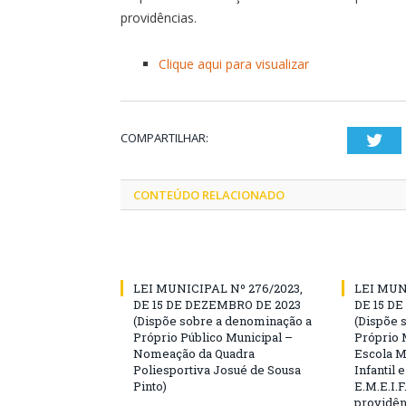
providências.
Clique aqui para visualizar
COMPARTILHAR:
Twi
CONTEÚDO RELACIONADO
LEI MUNICIPAL Nº 276/2023,
LEI MUN
DE 15 DE DEZEMBRO DE 2023
DE 15 D
(Dispõe sobre a denominação a
(Dispõe 
Próprio Público Municipal –
Próprio 
Nomeação da Quadra
Escola M
Poliesportiva Josué de Sousa
Infantil
Pinto)
E.M.E.I.F
providên