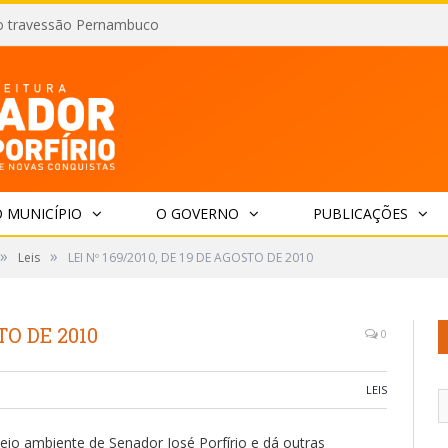
o travessão Pernambuco
 MUNICÍPIO
O GOVERNO
PUBLICAÇÕES
»
»
Leis
LEI Nº 169/2010, DE 19 DE AGOSTO DE 2010
TO DE 2010
0
LEIS
eio ambiente de Senador José Porfírio e dá outras