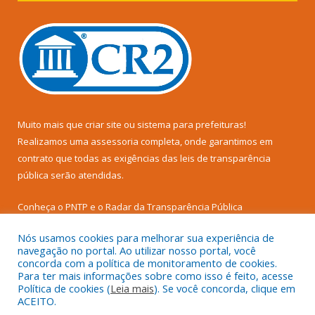
Muito mais que
criar site
ou
sistema para prefeituras
!
Realizamos uma
assessoria
completa, onde garantimos em
contrato que todas as exigências das
leis de transparência
pública
serão atendidas.
Conheça o
PNTP
e o
Radar da Transparência Pública
Nós usamos cookies para melhorar sua experiência de
navegação no portal. Ao utilizar nosso portal, você
concorda com a política de monitoramento de cookies.
Para ter mais informações sobre como isso é feito, acesse
Todos os direitos reservados a Prefeitura Municipal de Senador
Política de cookies (
Leia mais
). Se você concorda, clique em
José Porfírio.
ACEITO.