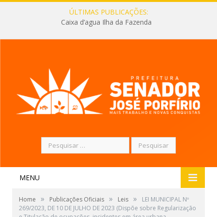
ÚLTIMAS PUBLICAÇÕES:
Caixa d’agua Ilha da Fazenda
Pesquisar
por:
MENU
»
»
»
Home
Publicações Oficiais
Leis
LEI MUNICIPAL Nº
269/2023, DE 10 DE JULHO DE 2023 (Dispõe sobre Regularização
e Titulação de ocupações, incidentes em área urbana