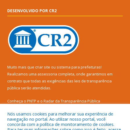
DESENVOLVIDO POR CR2
Muito mais que
criar site
ou
sistema para prefeituras
!
Realizamos uma
assessoria
completa, onde garantimos em
contrato que todas as exigências das
leis de transparência
pública
serão atendidas.
Conheça o
PNTP
e o
Radar da Transparência Pública
Nós usamos cookies para melhorar sua experiência de
navegação no portal. Ao utilizar nosso portal, você
concorda com a política de monitoramento de cookies.
Para ter mais informações sobre como isso é feito, acesse