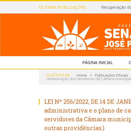
ÚLTIMAS PUBLICAÇÕES:
Recuperação d
PÁGINA INICIAL
O
»
VOCÊ ESTÁ EM:
Home
Publicações Oficiais
remuneração dos servidores da Câmara municipal d
LEI Nº 256/2022, DE 14 DE JAN
administrativa e o plano de c
servidores da Câmara municipa
outras providências.)