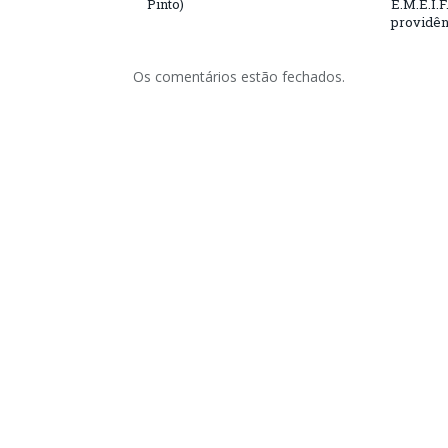
Pinto)
E.M.E.I.F
providên
Os comentários estão fechados.