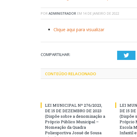
POR
ADMINISTRADOR
EM
14 DE JANEIRO DE 2022
Clique aqui para visualizar
COMPARTILHAR:
Twi
CONTEÚDO RELACIONADO
LEI MUNICIPAL Nº 276/2023,
LEI MUN
DE 15 DE DEZEMBRO DE 2023
DE 15 D
(Dispõe sobre a denominação a
(Dispõe 
Próprio Público Municipal –
Próprio 
Nomeação da Quadra
Escola M
Poliesportiva Josué de Sousa
Infantil