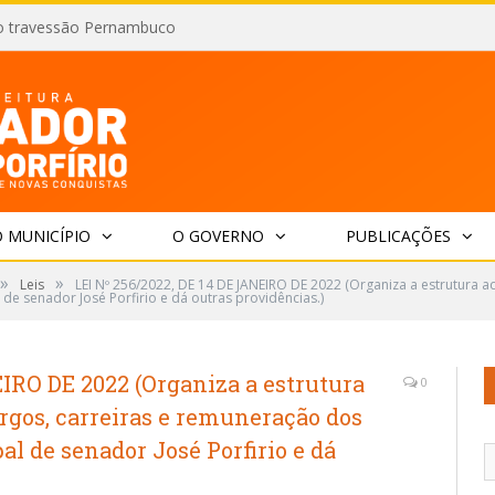
o travessão Pernambuco
 MUNICÍPIO
O GOVERNO
PUBLICAÇÕES
»
»
Leis
LEI Nº 256/2022, DE 14 DE JANEIRO DE 2022 (Organiza a estrutura ad
e senador José Porfirio e dá outras providências.)
EIRO DE 2022 (Organiza a estrutura
0
argos, carreiras e remuneração dos
l de senador José Porfirio e dá