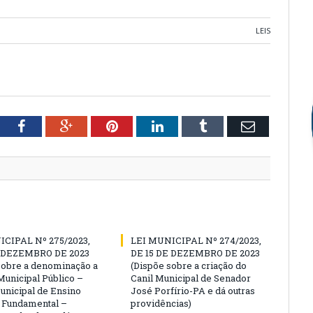
LEIS
tter
Facebook
Google+
Pinterest
LinkedIn
Tumblr
Email
ICIPAL Nº 275/2023,
LEI MUNICIPAL Nº 274/2023,
E DEZEMBRO DE 2023
DE 15 DE DEZEMBRO DE 2023
sobre a denominação a
(Dispõe sobre a criação do
Municipal Público –
Canil Municipal de Senador
unicipal de Ensino
José Porfírio-PA e dá outras
 e Fundamental –
providências)