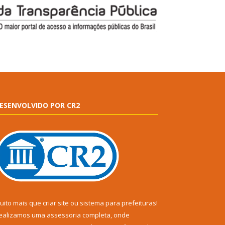
ESENVOLVIDO POR CR2
uito mais que
criar site
ou
sistema para prefeituras
!
ealizamos uma
assessoria
completa, onde