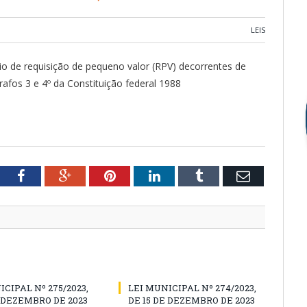
LEIS
o de requisição de pequeno valor (RPV) decorrentes de
grafos 3 e 4º da Constituição federal 1988
tter
Facebook
Google+
Pinterest
LinkedIn
Tumblr
Email
ICIPAL Nº 275/2023,
LEI MUNICIPAL Nº 274/2023,
E DEZEMBRO DE 2023
DE 15 DE DEZEMBRO DE 2023