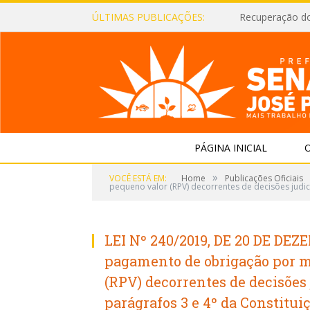
ÚLTIMAS PUBLICAÇÕES:
Recuperação d
PÁGINA INICIAL
O
»
VOCÊ ESTÁ EM:
Home
Publicações Oficiais
pequeno valor (RPV) decorrentes de decisões judici
LEI Nº 240/2019, DE 20 DE DEZ
pagamento de obrigação por m
(RPV) decorrentes de decisões j
parágrafos 3 e 4º da Constituiç