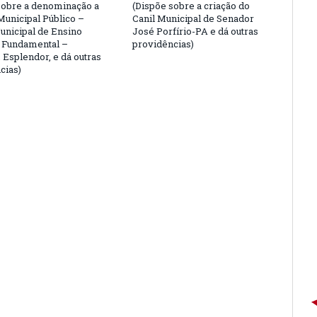
sobre a denominação a
(Dispõe sobre a criação do
Municipal Público –
Canil Municipal de Senador
unicipal de Ensino
José Porfírio-PA e dá outras
 e Fundamental –
providências)
. Esplendor, e dá outras
cias)