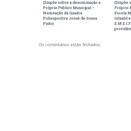
(Dispõe sobre a denominação a
(Dispõe 
Próprio Público Municipal –
Próprio 
Nomeação da Quadra
Escola M
Poliesportiva Josué de Sousa
Infantil
Pinto)
E.M.E.I.F
providên
Os comentários estão fechados.