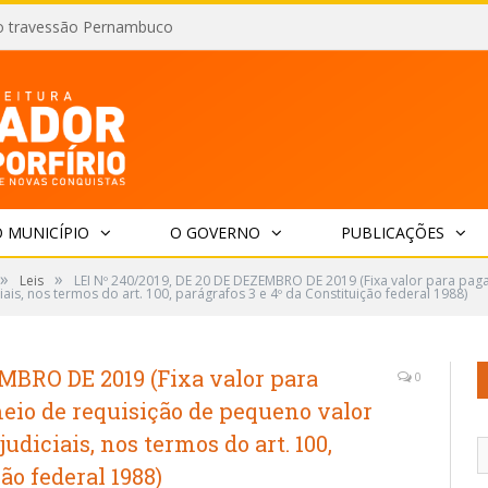
o travessão Pernambuco
 MUNICÍPIO
O GOVERNO
PUBLICAÇÕES
»
»
Leis
LEI Nº 240/2019, DE 20 DE DEZEMBRO DE 2019 (Fixa valor para pa
ais, nos termos do art. 100, parágrafos 3 e 4º da Constituição federal 1988)
EMBRO DE 2019 (Fixa valor para
0
eio de requisição de pequeno valor
udiciais, nos termos do art. 100,
ão federal 1988)