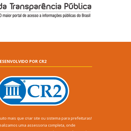
ESENVOLVIDO POR CR2
uito mais que
criar site
ou
sistema para prefeituras
!
ealizamos uma
assessoria
completa, onde