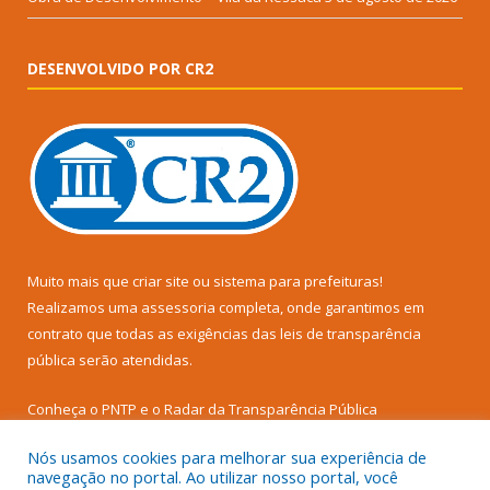
DESENVOLVIDO POR CR2
Muito mais que
criar site
ou
sistema para prefeituras
!
Realizamos uma
assessoria
completa, onde garantimos em
contrato que todas as exigências das
leis de transparência
pública
serão atendidas.
Conheça o
PNTP
e o
Radar da Transparência Pública
Nós usamos cookies para melhorar sua experiência de
navegação no portal. Ao utilizar nosso portal, você