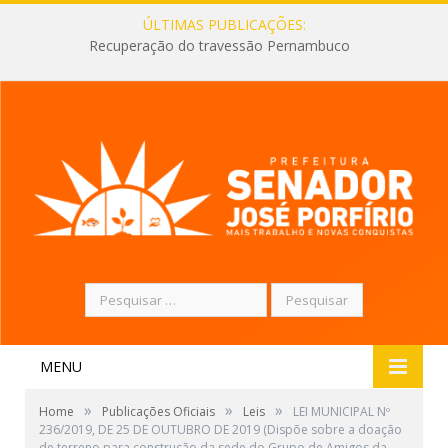
ÚLTIMAS PUBLICAÇÕES:
Recuperação do travessão Pernambuco
Pesquisar
por:
MENU
»
»
»
Home
Publicações Oficiais
Leis
LEI MUNICIPAL Nº
236/2019, DE 25 DE OUTUBRO DE 2019 (Dispõe sobre a doação
de terreno para construção da sede do Grupo de Amigos da