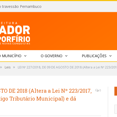
o travessão Pernambuco
 MUNICÍPIO
O GOVERNO
PUBLICAÇÕES
»
»
Leis
LEI Nº 227/2018, DE 09 DE AGOSTO DE 2018 (Altera a Lei Nº 223/20
TO DE 2018 (Altera a Lei Nº 223/2017,
0
igo Tributário Municipal) e dá