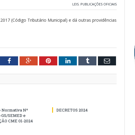
LEIS
,
PUBLICAÇÕES OFICIAIS
2017 (Código Tributário Municipal) e dá outras providências
tter
Facebook
Google+
Pinterest
LinkedIn
Tumblr
Email
o Normativa Nº
DECRETOS 2024
4-GS/SEMED e
ÃO CME 01-2024