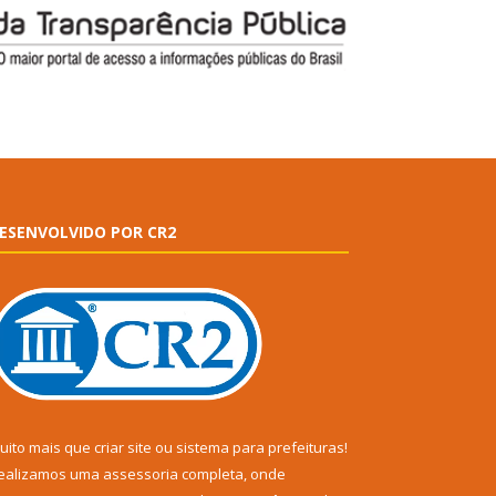
ESENVOLVIDO POR CR2
uito mais que
criar site
ou
sistema para prefeituras
!
ealizamos uma
assessoria
completa, onde