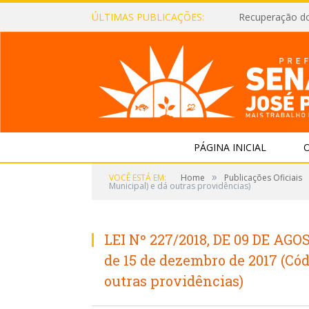
ÚLTIMAS PUBLICAÇÕES:
Recuperação d
PÁGINA INICIAL
O
»
VOCÊ ESTÁ EM:
Home
Publicações Oficiais
Municipal) e dá outras providências)
LEI Nº 227/2018, DE 09 DE AGOS
de 15 de dezembro de 2017 (Cód
outras providências)