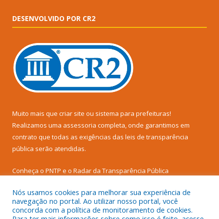
DESENVOLVIDO POR CR2
Muito mais que
criar site
ou
sistema para prefeituras
!
Realizamos uma
assessoria
completa, onde garantimos em
contrato que todas as exigências das
leis de transparência
pública
serão atendidas.
Conheça o
PNTP
e o
Radar da Transparência Pública
Nós usamos cookies para melhorar sua experiência de
navegação no portal. Ao utilizar nosso portal, você
concorda com a política de monitoramento de cookies.
Para ter mais informações sobre como isso é feito, acesse