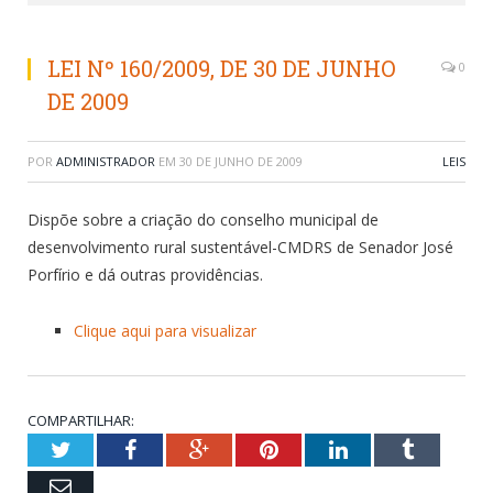
LEI Nº 160/2009, DE 30 DE JUNHO
0
DE 2009
POR
ADMINISTRADOR
EM
30 DE JUNHO DE 2009
LEIS
Dispõe sobre a criação do conselho municipal de
desenvolvimento rural sustentável-CMDRS de Senador José
Porfírio e dá outras providências.
Clique aqui para visualizar
COMPARTILHAR:
Twitter
Facebook
Google+
Pinterest
LinkedIn
Tumblr
Email