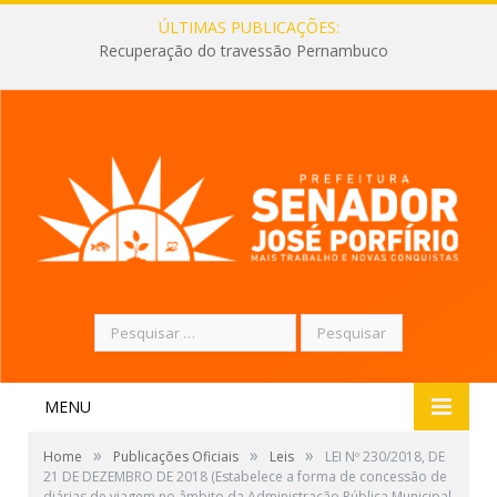
ÚLTIMAS PUBLICAÇÕES:
Recuperação do travessão Pernambuco
Pesquisar
por:
MENU
»
»
»
Home
Publicações Oficiais
Leis
LEI Nº 230/2018, DE
21 DE DEZEMBRO DE 2018 (Estabelece a forma de concessão de
diárias de viagem no âmbito da Administração Pública Municipal