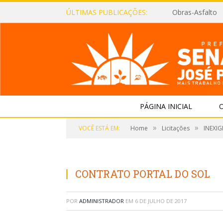
ÚLTIMAS PUBLICAÇÕES:
Obras-Asfalto
PÁGINA INICIAL
O
»
»
VOCÊ ESTÁ EM:
Home
Licitações
INEXIG
CONTRATO PORTAL DO SOL
POR
ADMINISTRADOR
EM
6 DE JULHO DE 2017