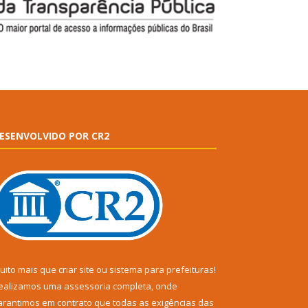
ESENVOLVIDO POR CR2
uito mais que
criar site
ou
sistema para prefeituras
!
ealizamos uma
assessoria
completa, onde
arantimos em contrato que todas as exigências das