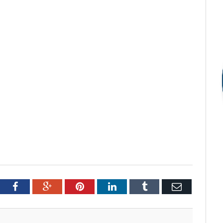
tter
Facebook
Google+
Pinterest
LinkedIn
Tumblr
Email