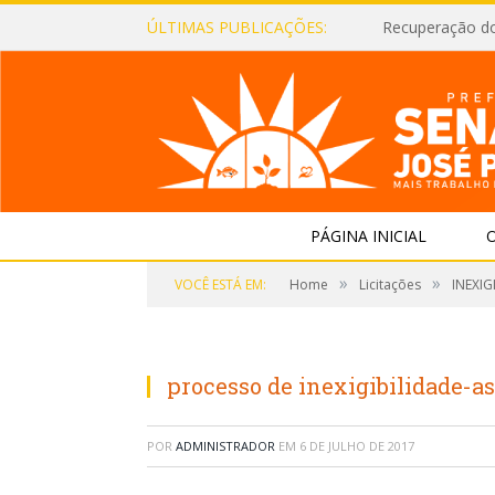
ÚLTIMAS PUBLICAÇÕES:
Recuperação d
PÁGINA INICIAL
O
»
»
VOCÊ ESTÁ EM:
Home
Licitações
INEXIG
processo de inexigibilidade-as
POR
ADMINISTRADOR
EM
6 DE JULHO DE 2017