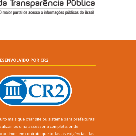
ESENVOLVIDO POR CR2
uito mais que
criar site
ou
sistema para prefeituras
!
ealizamos uma
assessoria
completa, onde
arantimos em contrato que todas as exigências das