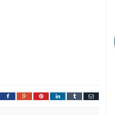
tter
Facebook
Google+
Pinterest
LinkedIn
Tumblr
Email