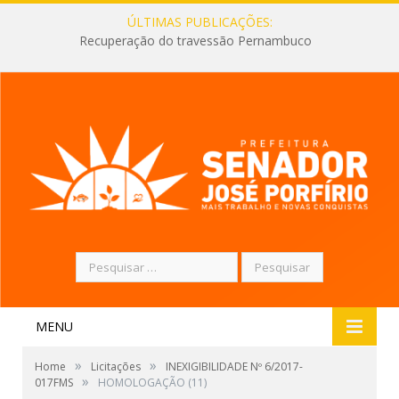
ÚLTIMAS PUBLICAÇÕES:
Recuperação do travessão Pernambuco
Pesquisar
por:
MENU
»
»
Home
Licitações
INEXIGIBILIDADE Nº 6/2017-
»
017FMS
HOMOLOGAÇÃO (11)