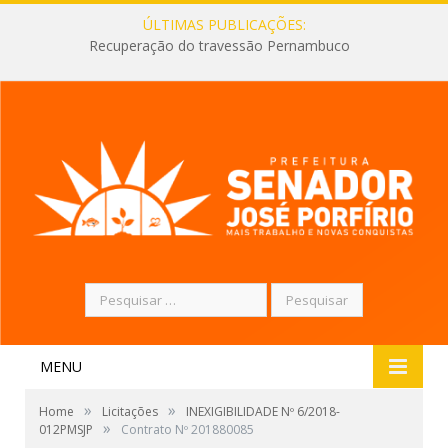
ÚLTIMAS PUBLICAÇÕES:
Recuperação do travessão Pernambuco
Pesquisar
por:
MENU
»
»
Home
Licitações
INEXIGIBILIDADE Nº 6/2018-
»
012PMSJP
Contrato Nº 201880085