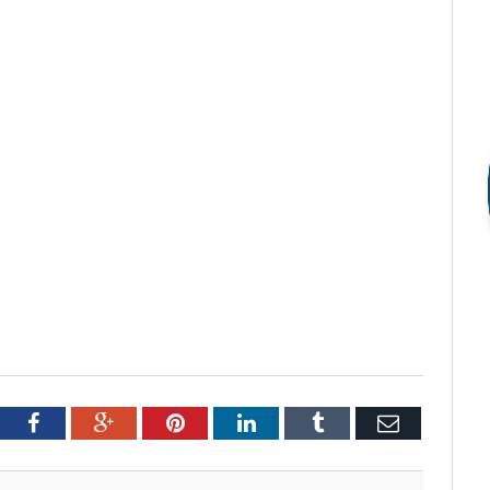
tter
Facebook
Google+
Pinterest
LinkedIn
Tumblr
Email