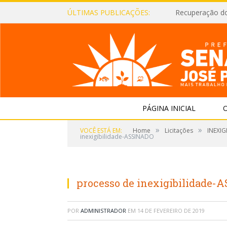
ÚLTIMAS PUBLICAÇÕES:
Recuperação d
PÁGINA INICIAL
O
»
»
VOCÊ ESTÁ EM:
Home
Licitações
INEXIG
inexigibilidade-ASSINADO
processo de inexigibilidade
POR
ADMINISTRADOR
EM
14 DE FEVEREIRO DE 2019