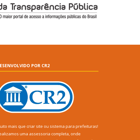
ESENVOLVIDO POR CR2
uito mais que
criar site
ou
sistema para prefeituras
!
ealizamos uma
assessoria
completa, onde