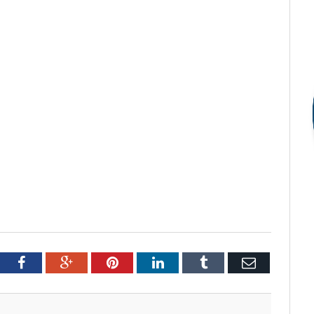
tter
Facebook
Google+
Pinterest
LinkedIn
Tumblr
Email