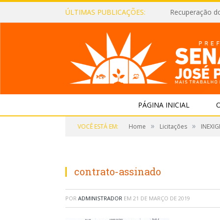
ÚLTIMAS PUBLICAÇÕES:
Recuperação d
PÁGINA INICIAL
O
»
»
VOCÊ ESTÁ EM:
Home
Licitações
INEXIG
contrato-assinado
POR
ADMINISTRADOR
EM
21 DE MARÇO DE 2019