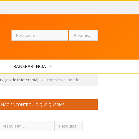
Pesquisar
TRANSPARÊNCIA
por:
»
viços de fisioterapia)
contrato-assinado
NÃO ENCONTROU O QUE QUERIA?