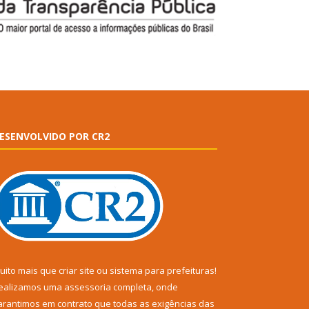
ESENVOLVIDO POR CR2
uito mais que
criar site
ou
sistema para prefeituras
!
ealizamos uma
assessoria
completa, onde
arantimos em contrato que todas as exigências das