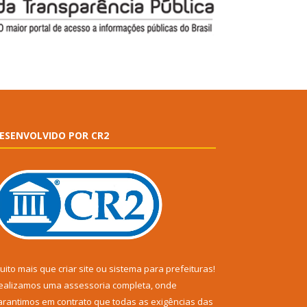
ESENVOLVIDO POR CR2
uito mais que
criar site
ou
sistema para prefeituras
!
ealizamos uma
assessoria
completa, onde
arantimos em contrato que todas as exigências das