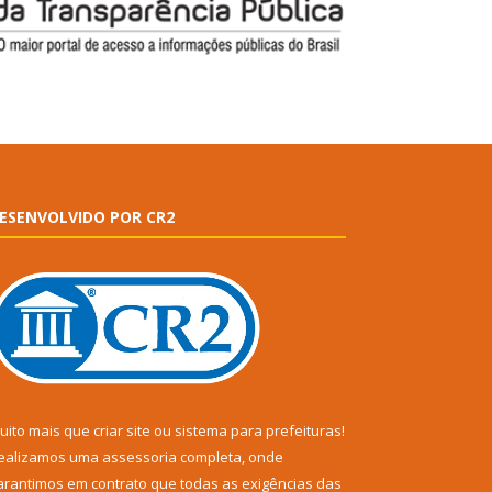
ESENVOLVIDO POR CR2
uito mais que
criar site
ou
sistema para prefeituras
!
ealizamos uma
assessoria
completa, onde
arantimos em contrato que todas as exigências das