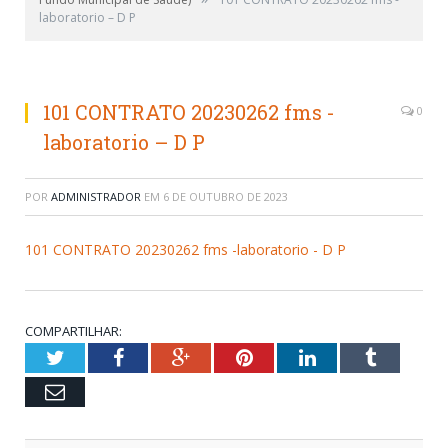
laboratorio – D P
101 CONTRATO 20230262 fms -
0
laboratorio – D P
POR
ADMINISTRADOR
EM
6 DE OUTUBRO DE 2023
101 CONTRATO 20230262 fms -laboratorio - D P
COMPARTILHAR:
Twitter
Facebook
Google+
Pinterest
LinkedIn
Tumblr
Email