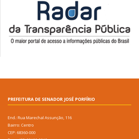
PREFEITURA DE SENADOR JOSÉ PORFÍRIO
End.: Rua Marechal Assunção, 116
Bairro: Centro
CEP: 68360-000