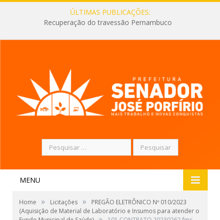
ÚLTIMAS PUBLICAÇÕES:
Recuperação do travessão Pernambuco
Pesquisar
por:
MENU
»
»
Home
Licitações
PREGÃO ELETRÔNICO Nº 010/2023
(Aquisição de Material de Laboratório e Insumos para atender o
»
Fundo Municipal de Saúde)
101 CONTRATO 20230262 fms -