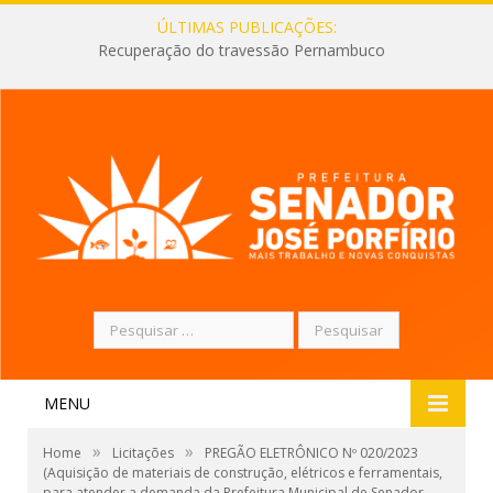
ÚLTIMAS PUBLICAÇÕES:
Recuperação do travessão Pernambuco
Pesquisar
por:
MENU
»
»
Home
Licitações
PREGÃO ELETRÔNICO Nº 020/2023
(Aquisição de materiais de construção, elétricos e ferramentais,
para atender a demanda da Prefeitura Municipal de Senador