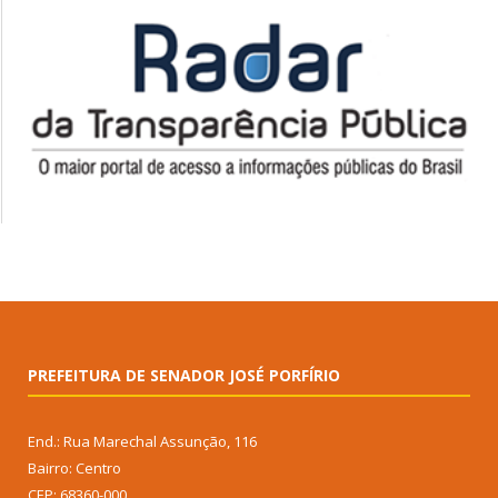
PREFEITURA DE SENADOR JOSÉ PORFÍRIO
End.: Rua Marechal Assunção, 116
Bairro: Centro
CEP: 68360-000