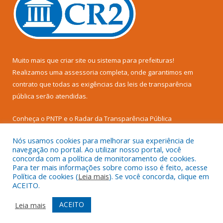
Muito mais que
criar site
ou
sistema para prefeituras
!
Realizamos uma
assessoria
completa, onde garantimos em
contrato que todas as exigências das
leis de transparência
pública
serão atendidas.
Conheça o
PNTP
e o
Radar da Transparência Pública
Nós usamos cookies para melhorar sua experiência de
navegação no portal. Ao utilizar nosso portal, você
concorda com a política de monitoramento de cookies.
Para ter mais informações sobre como isso é feito, acesse
Todos os direitos reservados a Prefeitura Municipal de Senador
Política de cookies (
Leia mais
). Se você concorda, clique em
José Porfírio.
ACEITO.
Mapa do Site
Acessar Área Administrativa
ACEITO
Leia mais
Acessar Webmail