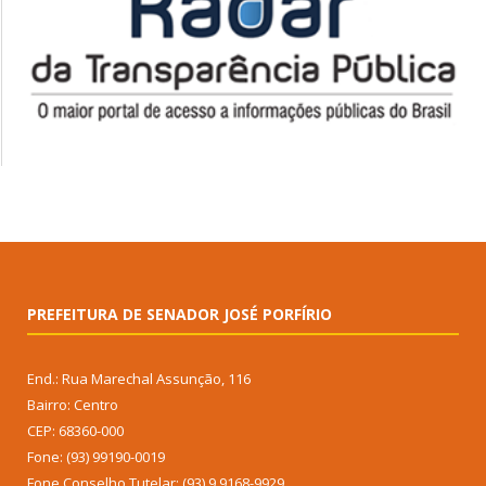
PREFEITURA DE SENADOR JOSÉ PORFÍRIO
End.: Rua Marechal Assunção, 116
Bairro: Centro
CEP: 68360-000
Fone: (93) 99190-0019
Fone Conselho Tutelar: (93) 9 9168-9929