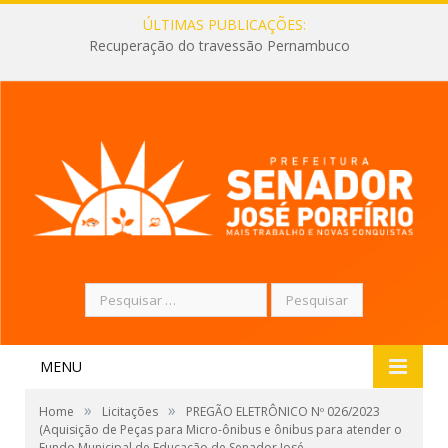
ÚLTIMAS PUBLICAÇÕES:
Recuperação do travessão Pernambuco
Pesquisar
por:
MENU
»
»
Home
Licitações
PREGÃO ELETRÔNICO Nº 026/2023
(Aquisição de Peças para Micro-ônibus e ônibus para atender o
Fundo Municipal de Educação de Senador José