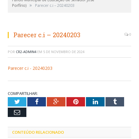
»
Porfírio)
Parecer c.i – 20240203
Parecer c.i – 20240203
0
POR
CR2-ADMIN4
EM
5 DE NOVEMBRO DE 2024
Parecer c.i - 20240203
COMPARTILHAR:
Twitter
Facebook
Google+
Pinterest
LinkedIn
Tumblr
Email
CONTEÚDO RELACIONADO