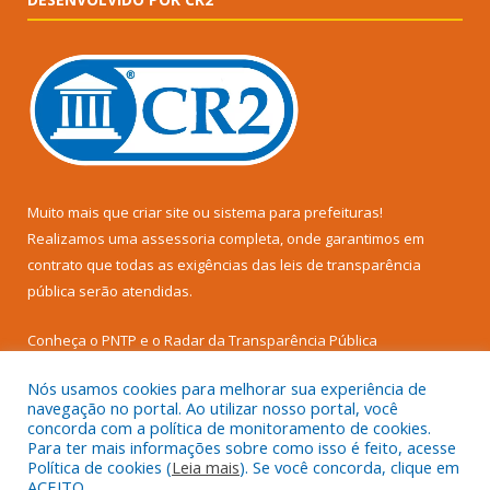
Muito mais que
criar site
ou
sistema para prefeituras
!
Realizamos uma
assessoria
completa, onde garantimos em
contrato que todas as exigências das
leis de transparência
pública
serão atendidas.
Conheça o
PNTP
e o
Radar da Transparência Pública
Nós usamos cookies para melhorar sua experiência de
navegação no portal. Ao utilizar nosso portal, você
concorda com a política de monitoramento de cookies.
Para ter mais informações sobre como isso é feito, acesse
Todos os direitos reservados a Prefeitura Municipal de Senador
Política de cookies (
Leia mais
). Se você concorda, clique em
José Porfírio.
ACEITO.