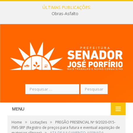
ÚLTIMAS PUBLICAÇÕES:
Obras-Asfalto
Pesquisar
por:
MENU
»
»
Home
Licitações
PREGÃO PRESENCIAL Nº 9/2020-015-
FMS-SRP (Registro de preços para futura e eventual aquisição de
»
materiais clínicos)
ATA DE JULGAMENTO-ASSINADA