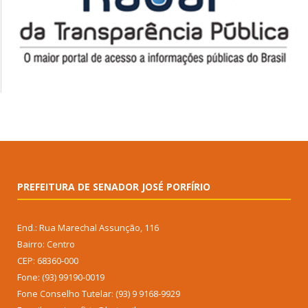
PREFEITURA DE SENADOR JOSÉ PORFÍRIO
End.: Rua Marechal Assunção, 116
Bairro: Centro
CEP: 68360-000
Fone: (93) 99190-0019
Fone Conselho Tutelar: (93) 9 9168-9929