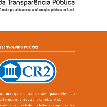
ESENVOLVIDO POR CR2
uito mais que
criar site
ou
sistema para prefeituras
!
ealizamos uma
assessoria
completa, onde
arantimos em contrato que todas as exigências das