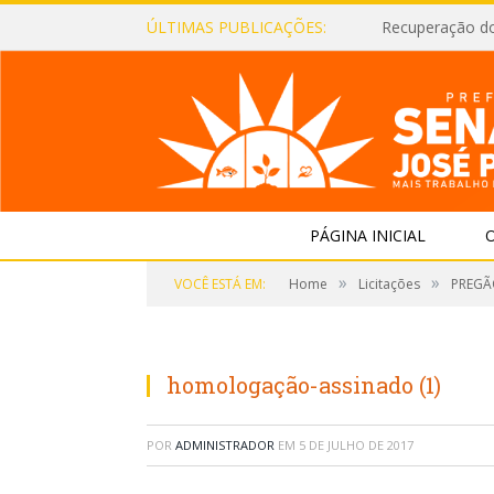
ÚLTIMAS PUBLICAÇÕES:
Recuperação d
PÁGINA INICIAL
O
»
»
VOCÊ ESTÁ EM:
Home
Licitações
PREGÃO
homologação-assinado (1)
POR
ADMINISTRADOR
EM
5 DE JULHO DE 2017