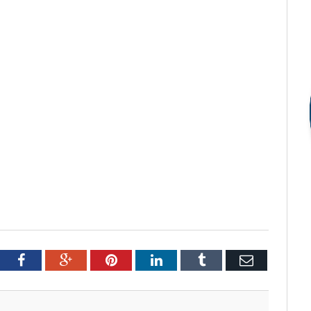
tter
Facebook
Google+
Pinterest
LinkedIn
Tumblr
Email