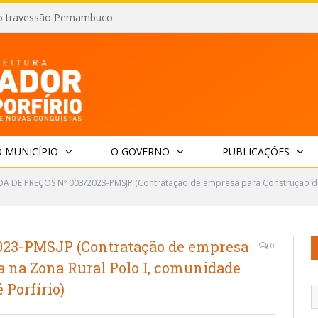
o travessão Pernambuco
 MUNICÍPIO
O GOVERNO
PUBLICAÇÕES
 DE PREÇOS Nº 003/2023-PMSJP (Contratação de empresa para Construção de 
23-PMSJP (Contratação de empresa
0
a na Zona Rural Polo I, comunidade
 Porfírio)