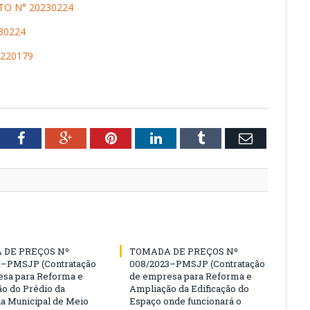
O N° 20230224
30224
220179
tter
Facebook
Google+
Pinterest
LinkedIn
Tumblr
Email
 DE PREÇOS Nº
TOMADA DE PREÇOS Nº
3–PMSJP (Contratação
008/2023–PMSJP (Contratação
sa para Reforma e
de empresa para Reforma e
o do Prédio da
Ampliação da Edificação do
ia Municipal de Meio
Espaço onde funcionará o