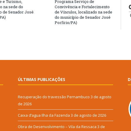
 e Turismo,
Programa Serviço de
do na sede do
Convivência e Fortalecimento
o de Senador José
de Vínculos, localizado na sede
/PA)
do município de Senador José
Porfírio/PA)
ÚLTIMAS PUBLICAÇÕES
D
Recuperação do travessão Pernambuco
3 de agosto
de 2026
Caixa d’agua Ilha da Fazenda
3 de agosto de 2026
Obra de Desenvolvimento – Vila da Ressaca
3 de