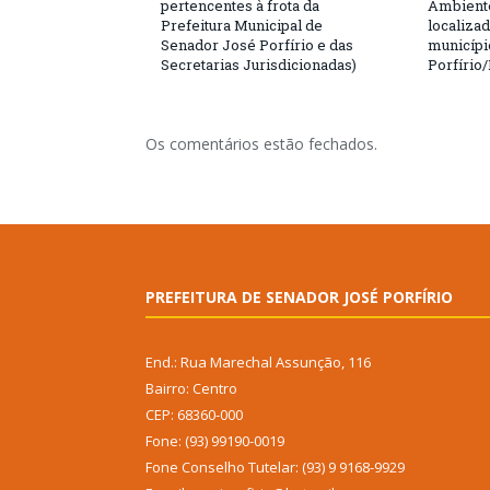
pertencentes à frota da
Ambiente
Prefeitura Municipal de
localiza
Senador José Porfírio e das
municípi
Secretarias Jurisdicionadas)
Porfírio
Os comentários estão fechados.
PREFEITURA DE SENADOR JOSÉ PORFÍRIO
End.: Rua Marechal Assunção, 116
Bairro: Centro
CEP: 68360-000
Fone: (93) 99190-0019
Fone Conselho Tutelar: (93) 9 9168-9929