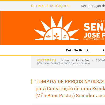
ÚLTIMAS PUBLICAÇÕES:
Recuperação d
PÁGINA INICIAL
O
»
»
VOCÊ ESTÁ EM:
Home
Licitações
TOMADA
(Vila Bom Pastor) Senador José Porfírio)
TOMADA DE PREÇOS Nº 003/20
para Construção de uma Escol
(Vila Bom Pastor) Senador José