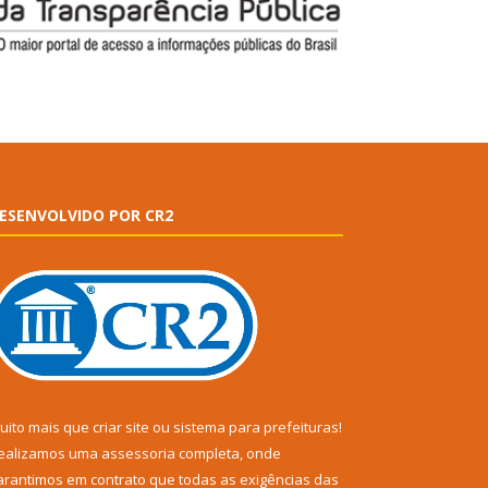
ESENVOLVIDO POR CR2
uito mais que
criar site
ou
sistema para prefeituras
!
ealizamos uma
assessoria
completa, onde
arantimos em contrato que todas as exigências das