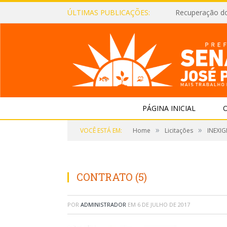
ÚLTIMAS PUBLICAÇÕES:
Recuperação d
PÁGINA INICIAL
O
»
»
VOCÊ ESTÁ EM:
Home
Licitações
INEXIG
CONTRATO (5)
POR
ADMINISTRADOR
EM
6 DE JULHO DE 2017