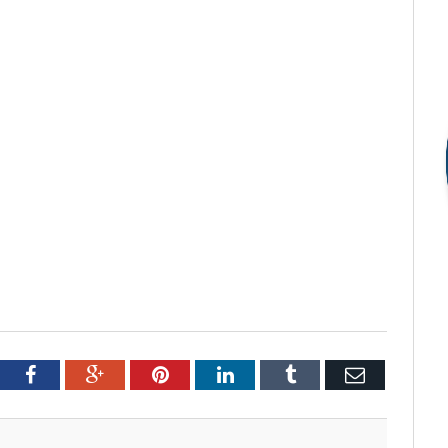
tter
Facebook
Google+
Pinterest
LinkedIn
Tumblr
Email