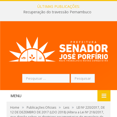
ÚLTIMAS PUBLICAÇÕES:
Recuperação do travessão Pernambuco
Pesquisar
por:
MENU
»
»
»
Home
Publicações Oficiais
Leis
LEI Nº 220/2017, DE
12 DE DEZEMBRO DE 2017 (LDO 2018) (Altera a Lei Nº 218/2017,
que dispõe sobre as diretrizes orçamentarias do município de