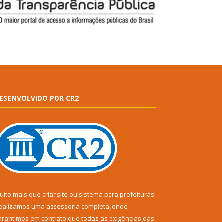
ESENVOLVIDO POR CR2
uito mais que
criar site
ou
sistema para prefeituras
!
ealizamos uma
assessoria
completa, onde
arantimos em contrato que todas as exigências das