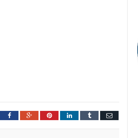
tter
Facebook
Google+
Pinterest
LinkedIn
Tumblr
Email