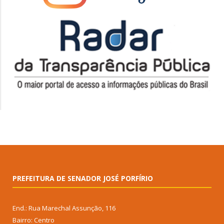
PREFEITURA DE SENADOR JOSÉ PORFÍRIO
End.: Rua Marechal Assunção, 116
Bairro: Centro