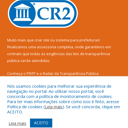
Muito mais que
criar site
ou
sistema para prefeituras
!
Realizamos uma
assessoria
completa, onde garantimos em
contrato que todas as exigências das
leis de transparência
pública
serão atendidas.
Conheça o
PNTP
e o
Radar da Transparência Pública
Nós usamos cookies para melhorar sua experiência de
navegação no portal. Ao utilizar nosso portal, você
concorda com a política de monitoramento de cookies.
Para ter mais informações sobre como isso é feito, acesse
Todos os direitos reservados a Prefeitura Municipal de Senador
Política de cookies (
Leia mais
). Se você concorda, clique em
José Porfírio.
ACEITO.
Mapa do Site
Acessar Área Administrativa
ACEITO
Leia mais
Acessar Webmail