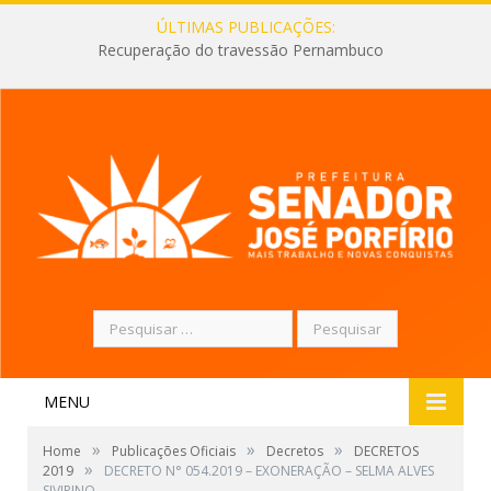
ÚLTIMAS PUBLICAÇÕES:
Recuperação do travessão Pernambuco
Pesquisar
por:
MENU
»
»
»
Home
Publicações Oficiais
Decretos
DECRETOS
»
2019
DECRETO N° 054.2019 – EXONERAÇÃO – SELMA ALVES
SIVIRINO