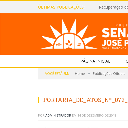
ÚLTIMAS PUBLICAÇÕES:
Recuperação d
PÁGINA INICIAL
O
»
VOCÊ ESTÁ EM:
Home
Publicações Oficiais
PORTARIA_DE_ATOS_Nº_072
POR
ADMINISTRADOR
EM
14 DE DEZEMBRO DE 2018