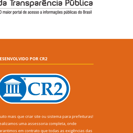
ESENVOLVIDO POR CR2
uito mais que
criar site
ou
sistema para prefeituras
!
ealizamos uma
assessoria
completa, onde
arantimos em contrato que todas as exigências das