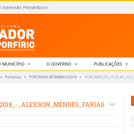
o travessão Pernambuco
 MUNICÍPIO
O GOVERNO
PUBLICAÇÕES
»
»
»
Portarias
PORTARIAS SETEMBRO/2018
PORTARIA_DE_ATOS_Nº_072_
_2018_-_ALEXSON_MENDES_FARIAS
0