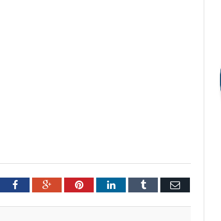
tter
Facebook
Google+
Pinterest
LinkedIn
Tumblr
Email