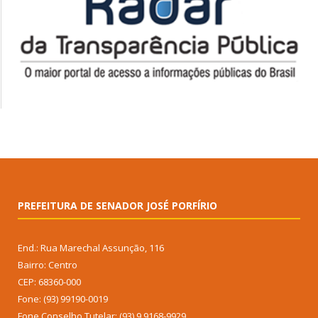
PREFEITURA DE SENADOR JOSÉ PORFÍRIO
End.: Rua Marechal Assunção, 116
Bairro: Centro
CEP: 68360-000
Fone: (93) 99190-0019
Fone Conselho Tutelar: (93) 9 9168-9929