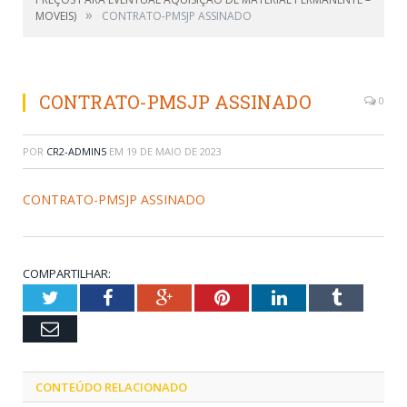
»
MOVEIS)
CONTRATO-PMSJP ASSINADO
CONTRATO-PMSJP ASSINADO
0
POR
CR2-ADMIN5
EM
19 DE MAIO DE 2023
CONTRATO-PMSJP ASSINADO
COMPARTILHAR:
Twitter
Facebook
Google+
Pinterest
LinkedIn
Tumblr
Email
CONTEÚDO RELACIONADO